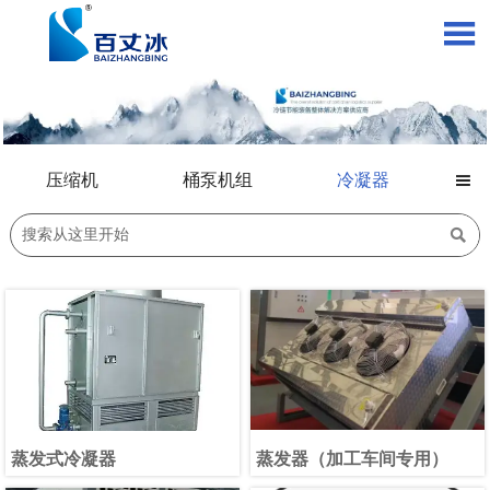

压缩机
桶泵机组
冷凝器


蒸发式冷凝器
蒸发器（加工车间专用）