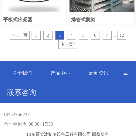
平板式冷凝器
排管式搁架
<
上一页
1
2
3
4
5
6
7
12
...
下一页
>
关于我们
产品中心
新闻资讯

联系咨询
18553356227
周一至周五 08:30~17:30
山东百丈冰制冷设备工程有限公司 版权所有