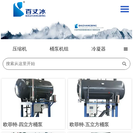

压缩机
桶泵机组
冷凝器


欧菲特-四立方桶泵
欧菲特-五立方桶泵