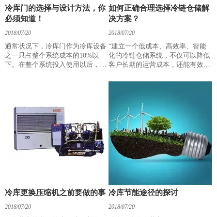
冷库门的选择与设计方法，你
如何正确合理选择冷链仓储解
必须知道！
决方案？
2018/07/20
2018/07/20
通常状况下，冷库门作为冷库设备
“建立一个低成本、高效率、智能
之一只占整个系统成本的10%以
化的冷链仓储系统，不仅可以降低
下。在整个系统投入使用以后，却
客户长期的运营成本，还能有效优
几乎成为整个系统的“门面”，每天
化客户的物流响应速度、提升整体
的进出都需要经过这道门的开、
作业效率。那么，该如何正确合理
关、锁。频繁度最高甚至能达到
的选择冷链仓储解决方案呢？”
1000次/天，如果在此期间出现问
题，小则造成跑冒滴漏，影响生产
进度，大则影响企业形象甚至造成
安全事故。所以，我们有必要对冷
库门引起足够的重视。
冷库更换压缩机之前要做的事
冷库节能途径的探讨
2018/07/20
2018/07/20